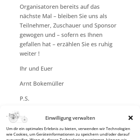
Organisatoren bereits auf das
nächste Mal – bleiben Sie uns als
Teilnehmer, Zuschauer und Sponsor
gewogen und – sofern es Ihnen
gefallen hat – erzählen Sie es ruhig
weiter !
Ihr und Euer
Arnt Bokemüller
P.S.
Die oben genannten Flügeltürer u.ä.
sind auch weiterhin ausdrücklich und
Einwilligung verwalten
herzlich eingeladen.
Um dir ein optimales Erlebnis zu bieten, verwenden wir Technologien
wie Cookies, um Geräteinformationen zu speichern und/oder darauf
zuzugreifen. Wenn du diesen Technologien zustimmst, können wir