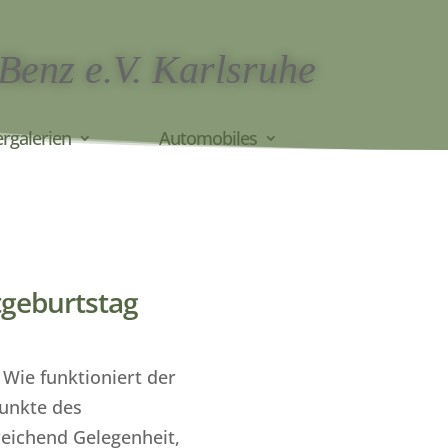
 Benz e.V. Karlsruhe
ergalerien
Automobiles
geburtstag
 Wie funktioniert der
punkte des
reichend Gelegenheit,