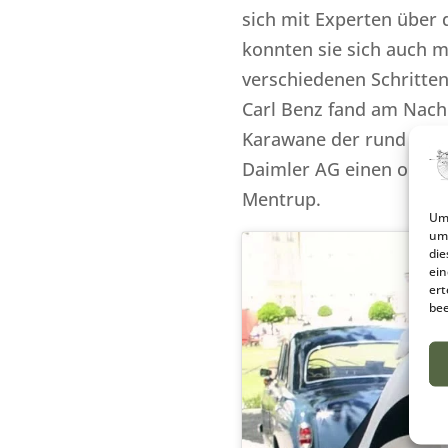
sich mit Experten über 
konnten sie sich auch m
verschiedenen Schritten
Carl Benz fand am Nachm
Karawane der rund 150
Daimler AG einen origi
Mentrup.
Um 
um 
die
ein
ert
bee