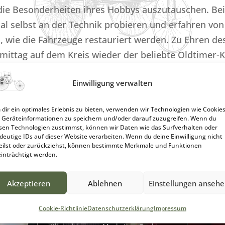
die Besonderheiten ihres Hobbys auszutauschen. Bei
al selbst an der Technik probieren und erfahren von
, wie die Fahrzeuge restauriert werden. Zu Ehren des
ittag auf dem Kreis wieder der beliebte Oldtimer-Ko
 Fahrzeuge wurde von Zukunftsmobilen angeführt. 
Einwilligung verwalten
nal nachgebauten Benz-Patenmotorwagen an Oberbür
dir ein optimales Erlebnis zu bieten, verwenden wir Technologien wie Cookies
Geräteinformationen zu speichern und/oder darauf zuzugreifen. Wenn du
sen Technologien zustimmst, können wir Daten wie das Surfverhalten oder
deutige IDs auf dieser Website verarbeiten. Wenn du deine Einwilligung nicht
eilst oder zurückziehst, können bestimmte Merkmale und Funktionen
inträchtigt werden.
Akzeptieren
Ablehnen
Einstellungen anseh
Cookie-Richtlinie
Datenschutzerklärung
Impressum