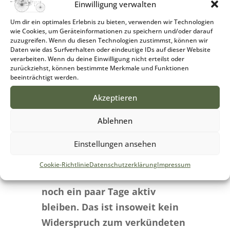
haben und trotzdem leider nicht
Einwilligung verwalten
berücksichtigt werden können.
Um dir ein optimales Erlebnis zu bieten, verwenden wir Technologien
wie Cookies, um Geräteinformationen zu speichern und/oder darauf
zuzugreifen. Wenn du diesen Technologien zustimmst, können wir
Für diese „Härtefälle“ existiert
Daten wie das Surfverhalten oder eindeutige IDs auf dieser Website
jedoch noch ein „Plan B“,
verarbeiten. Wenn du deine Einwilligung nicht erteilst oder
zurückziehst, können bestimmte Merkmale und Funktionen
welchen wir gerne in
beeinträchtigt werden.
Abstimmung mit dem
Akzeptieren
betroffenen Personenkreis und
dem Karlsruher Einzelhandel
Ablehnen
umsetzen würden.
Einstellungen ansehen
Aus organisatorischen Gründen
Cookie-Richtlinie
Datenschutzerklärung
Impressum
muss das Anmeldeformular
noch ein paar Tage aktiv
bleiben. Das ist insoweit kein
Widerspruch zum verkündeten